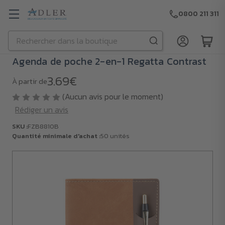
0800 211 311
Rechercher
Passer au contenu principal
Agenda de poche 2-en-1 Regatta Contrast
3.69€
À partir de
(Aucun avis pour le moment)
Rédiger un avis
SKU :
FZB8810B
Quantité minimale d'achat :
50 unités
SKU :
FZB8810B
Quantité
minimale
d'achat :