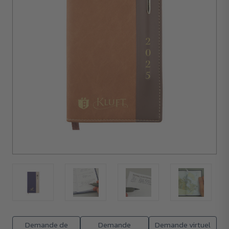
50
unités
Demande de
Demande
Demande virtuel