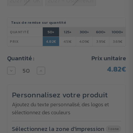
2027 for UK
2027 - Österreich
Stock
Taux de remise sur quantité
actuel :
50+
125+
300+
600+
1000+
QUANTITÉ
4.82€
4.51€
4.09€
3.95€
3.69€
PRIX
Quantité :
Prix unitaire
4.82€
Diminuer
Augmenter
la
la
quantité
quantité
pour
pour
Agenda
Agenda
Personnalisez votre produit
de
de
poche
poche
2-
2-
Ajoutez du texte personnalisé, des logos et
en-
en-
sélectionnez des couleurs
1
1
Regatta
Regatta
Contrast
Contrast
Sélectionnez la zone d'impression
1 zone