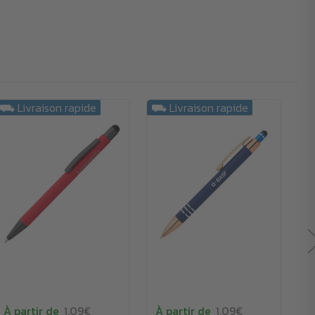
⛟ Livraison rapide
⛟ Livraison rapide
À partir de
1.09€
À partir de
1.09€
À