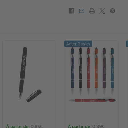
Adler Basics
À partir de
0.85€
À partir de
0.89€