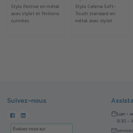
Stylo Festive en métal
Stylo Celena Soft-
avec stylet et finitions
Touch standard en
cuivrées
métal avec stylet
Suivez-nous
Assist
Lun - v
8:30 - 
service