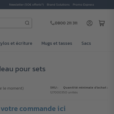
Newsletter (50€ offerts*)
Brand Solutions
Promo Express
0800 211 311
tylos et écriture
Mugs et tasses
Sacs
deau pour sets
ur le moment)
SKU :
Quantité minimale d'achat :
1270003
50 unités
votre commande ici