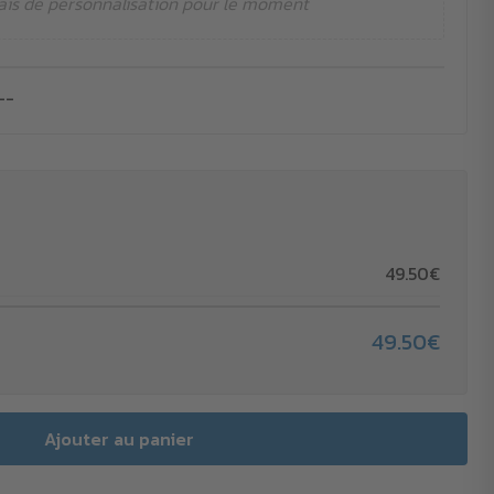
ais de personnalisation pour le moment
--
49.50€
49.50€