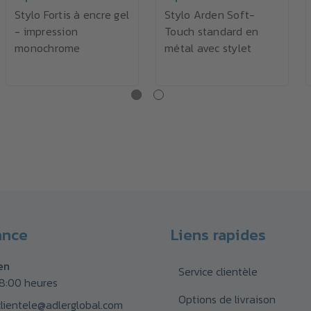
Stylo Fortis à encre gel
Stylo Arden Soft-
- impression
Touch standard en
monochrome
métal avec stylet
ance
Liens rapides
en
Service clientèle
18:00 heures
Options de livraison
clientele@adlerglobal.com