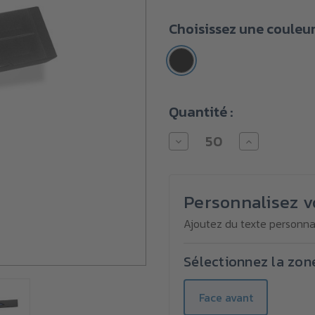
Quantité
Choisissez une couleu
minimale
d'achat :
50
unités
Stock
Quantité :
actuel :
Diminuer
Augmenter
la
la
quantité
quantité
pour
pour
Stylo
Stylo
coffret
coffret
Personnalisez v
cadeau
cadeau
pour
pour
Ajoutez du texte personnal
sets
sets
Sélectionnez la zon
Face avant