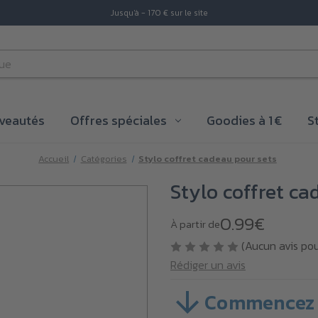
Jusqu'à - 170 € sur le site
veautés
Offres spéciales
Goodies à 1 €
S
Accueil
Catégories
Stylo coffret cadeau pour sets
Stylo coffret ca
0.99€
À partir de
(Aucun avis po
Rédiger un avis
Commencez 
SKU :
1270003