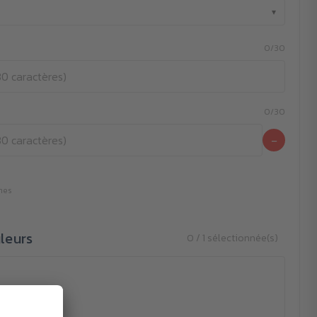
▾
0/30
0/30
−
gnes
leurs
0 / 1 sélectionnée(s)