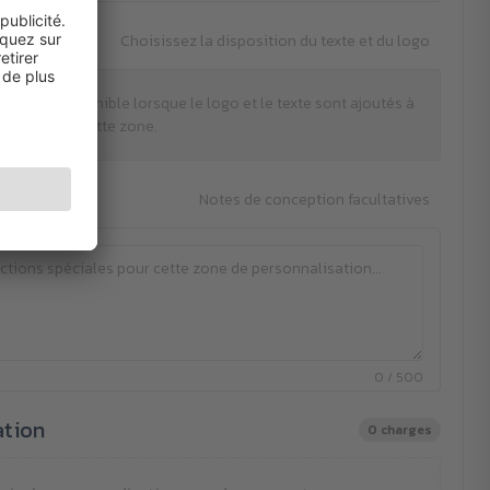
Choisissez la disposition du texte et du logo
tion est disponible lorsque le logo et le texte sont ajoutés à
cette zone.
es
Notes de conception facultatives
0 / 500
ation
0 charges