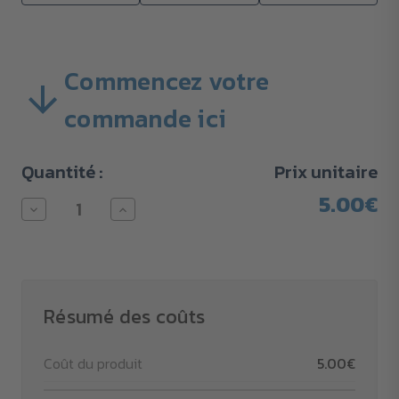
Commencez votre
commande ici
Stock
Quantité :
Prix unitaire
actuel :
5.00€
Diminuer
Augmenter
la
la
quantité
quantité
pour
pour
Forfait
Forfait
emballage
emballage
(406200)
(406200)
Résumé des coûts
Coût du produit
5.00€