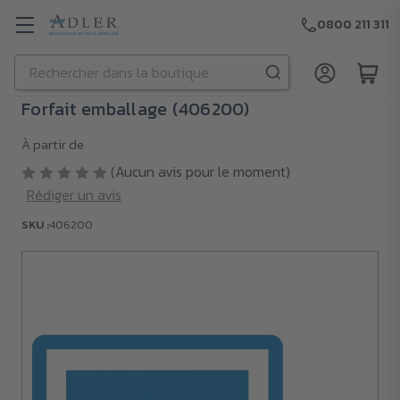
0800 211 311
Rechercher
Passer au contenu principal
Forfait emballage (406200)
À partir de
(Aucun avis pour le moment)
Rédiger un avis
SKU :
406200
SKU :
406200