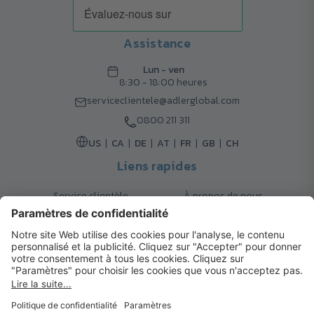
Assistance
Lun - ven
8:30 - 18:00 heures
serviceclientele@adlerglobal.com
0800 211 311
US
CA
DE
AT
FR
GB
CH
Liens rapides
Service clientèle
À propos de nous
Retours
Options de livraison
Contact
FAQ
Garanties
Mode de paiement
Magazine
Mentions légales
Catalogue
Système d’alerte interne