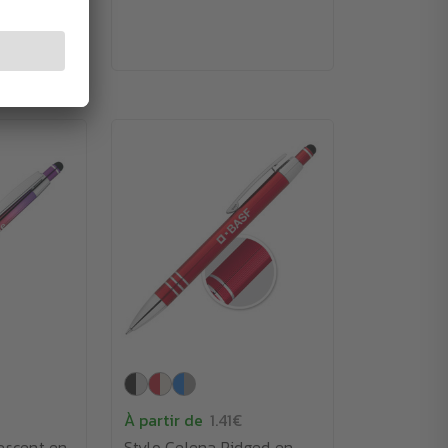
À partir de
1.41€
descent en
Stylo Celena Ridged en