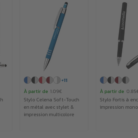
+
11
À partir de
1.09€
À partir de
0.85
ch
Stylo Celena Soft-Touch
Stylo Fortis à enc
c
en métal avec stylet &
impression mon
impression multicolore