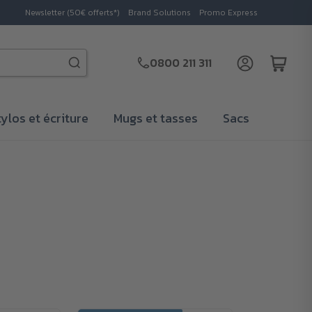
Newsletter (50€ offerts*)
Brand Solutions
Promo Express
0800 211 311
tylos et écriture
Mugs et tasses
Sacs