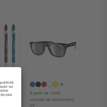
+
2
+
3
€
À partir de
0.89€
t-Touch
Lunettes de soleil protect
al avec
UV