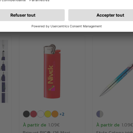
stylet
+
2
À partir de
1.09€
À partir de
1.09€
Briquet BIC® J26 Maxi
Stylo Celena iri