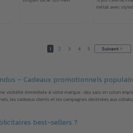
métal avec style
1
2
3
4
5
Suivant
vendus – Cadeaux promotionnels populair
une visibilité immédiate à votre marque : des sacs en coton impri
nels, les cadeaux clients et les campagnes destinées aux collab
licitaires best-sellers ?