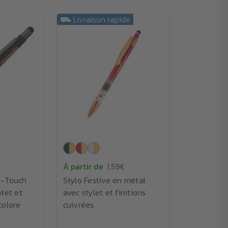
⛟ Livraison rapide
À partir de
1.59€
t-Touch
Stylo Festive en métal
let et
avec stylet et finitions
colore
cuivrées