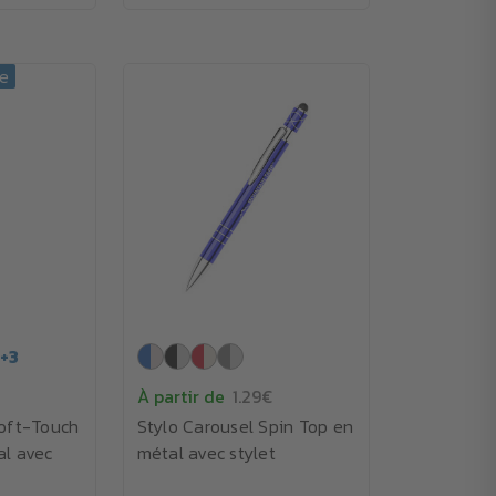
de
+
3
À partir de
1.29€
Soft-Touch
Stylo Carousel Spin Top en
al avec
métal avec stylet