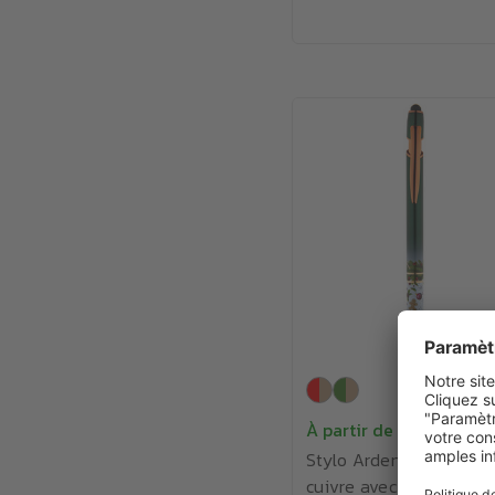
À partir de
1.68€
Stylo Arden Festive en
cuivre avec stylet