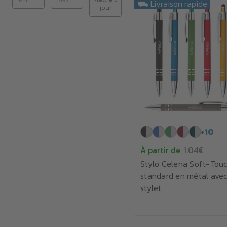
⛟ Livraison rapide
jour
+
10
À partir de
1.04€
Stylo Celena Soft-Tou
standard en métal ave
stylet