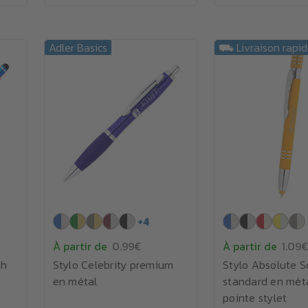
Adler Basics
⛟ Livraison rapi
+
4
À partir de
0.99€
À partir de
1.09€
ch
Stylo Celebrity premium
Stylo Absolute 
en métal
standard en mét
pointe stylet