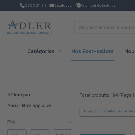
0800 211 311
Catalogue
Paiement de factures
Passer au contenu principal
Rechercher
Catégories
Nos Best-sellers
Nou
Affiner par
Total produits : 94
(Page 1 
Aucun filtre appliqué
Trier par :
Prix
Mettre à