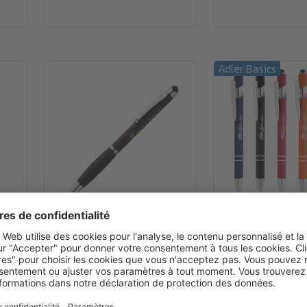
Adler Basics
À partir de
0.30€
À partir de
0.89
Stylo en plastique Lotiss
Stylo Arden Sof
avec stylet
standard en mét