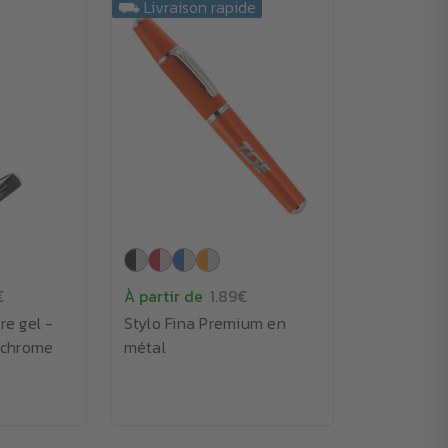
⛟ Livraison rapide
€
À partir de
1.89€
re gel -
Stylo Fina Premium en
ochrome
métal